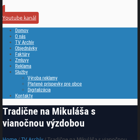
Youtube kanál
Domov
O nás
TV Archív
Objednávky
Faktúry
Zmluvy
Reklama
Služby
Výroba reklamy
Platené príspevky pre obce
Digitalizácia
Kontakty
Tradične na Mikuláša s
vianočnou výzdobou
Home
/
TV Archív
/ Tradične na Mikuláša s vianočnou