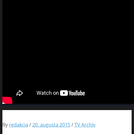
By
redakcia
/
20. augusta 2015
/
TV Archív