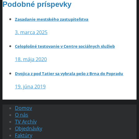
Podobné príspevky
Zasadanie mestského zastupiteľstva
3. marca 2025
Celoplošné testovanie v Centre sociálnych služieb
18. mája 2020
Dvojica z pod Tatier sa vybrala pešo z Brna do Popradu
19. júna 2019
Domov
O nás
TV Archív
Objednávky
Faktúry