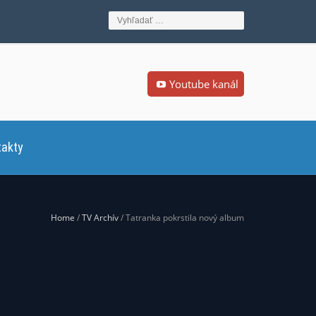
Youtube kanál
takty
Home
/
TV Archív
/ Tatranka pokrstila nový album