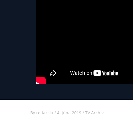
By
redakcia
/
4. júna 2019
/
TV Archív