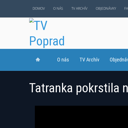
DOMOV
O NÁS
TV ARCHÍV
OBJEDNÁVKY
F
O nás
TV Archív
Objedná
Tatranka pokrstila 