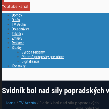
Youtube kanál
Domov
O nás
TV Archív
Objednávky
Faktúry
Zmluvy
Reklama
Služby
Výroba reklamy
Platené príspevky pre obce
Digitalizácia
Kontakty
Svidník bol nad sily popradských v
Home
/
TV Archív
/ Svidník bol nad sily popradských
volejbalistov