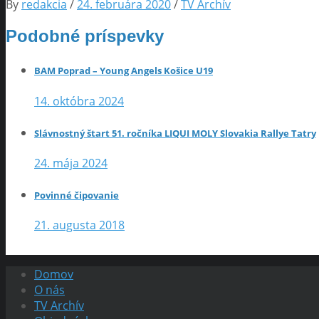
By
redakcia
/
24. februára 2020
/
TV Archív
Podobné príspevky
BAM Poprad – Young Angels Košice U19
14. októbra 2024
Slávnostný štart 51. ročníka LIQUI MOLY Slovakia Rallye Tatry
24. mája 2024
Povinné čipovanie
21. augusta 2018
Domov
O nás
TV Archív