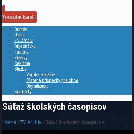
Youtube kanál
Domov
O nás
TV Archív
Objednávky
Faktúry
Zmluvy
Reklama
Služby
Výroba reklamy
Platené príspevky pre obce
Digitalizácia
Kontakty
Súťaž školských časopisov
Home
/
TV Archív
/ Súťaž školských časopisov