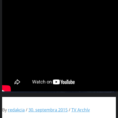
By
redakcia
/
30. septembra 2015
/
TV Archív