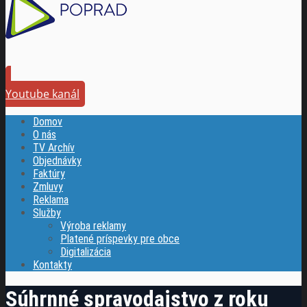
Youtube kanál
Domov
O nás
TV Archív
Objednávky
Faktúry
Zmluvy
Reklama
Služby
Výroba reklamy
Platené príspevky pre obce
Digitalizácia
Kontakty
Súhrnné spravodajstvo z roku