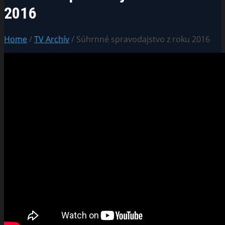
2016
Home
/
TV Archív
/ Súhrnné spravodajstvo z roku 2016