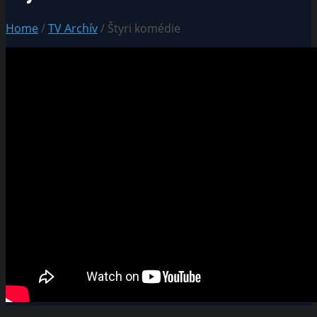
Home
/
TV Archív
/ Štyri komédie