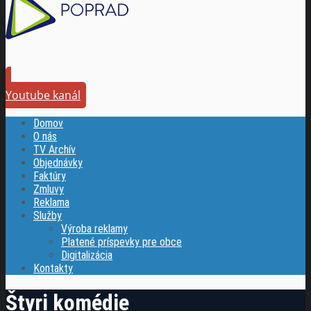
Youtube kanál
Domov
O nás
TV Archív
Objednávky
Faktúry
Zmluvy
Reklama
Služby
Výroba reklamy
Platené príspevky pre obce
Digitalizácia
Kontakty
Štyri komédie