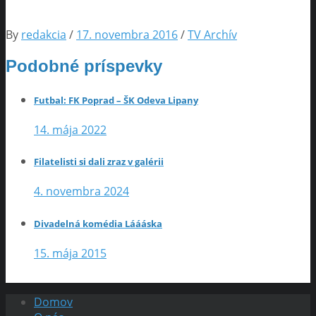
By
redakcia
/
17. novembra 2016
/
TV Archív
Podobné príspevky
Futbal: FK Poprad – ŠK Odeva Lipany
14. mája 2022
Filatelisti si dali zraz v galérii
4. novembra 2024
Divadelná komédia Láááska
15. mája 2015
Domov