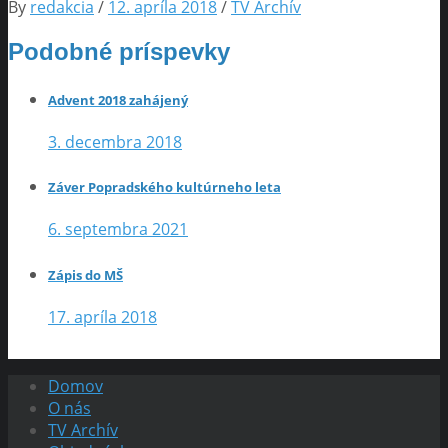
By
redakcia
/
12. apríla 2018
/
TV Archív
Podobné príspevky
Advent 2018 zahájený
3. decembra 2018
Záver Popradského kultúrneho leta
6. septembra 2021
Zápis do MŠ
17. apríla 2018
Domov
O nás
TV Archív