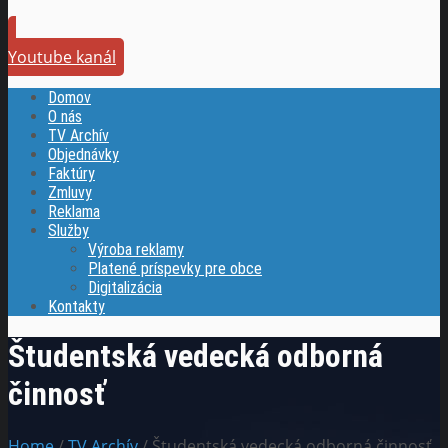
Youtube kanál
Domov
O nás
TV Archív
Objednávky
Faktúry
Zmluvy
Reklama
Služby
Výroba reklamy
Platené príspevky pre obce
Digitalizácia
Kontakty
Študentská vedecká odborná
činnosť
Home
/
TV Archív
/ Študentská vedecká odborná činnosť