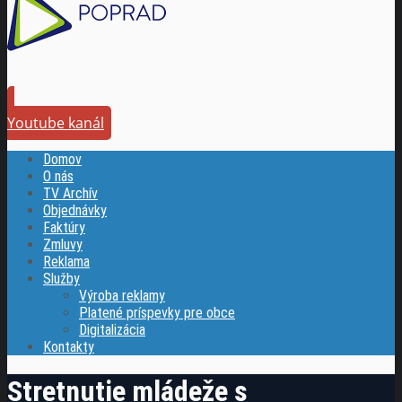
Youtube kanál
Domov
O nás
TV Archív
Objednávky
Faktúry
Zmluvy
Reklama
Služby
Výroba reklamy
Platené príspevky pre obce
Digitalizácia
Kontakty
Stretnutie mládeže s