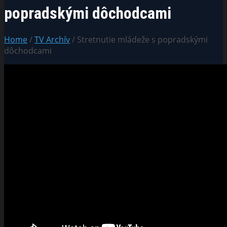
popradskými dôchodcami
Home
/
TV Archív
/ Stretnutie mládeže s popradskými
dôchodcami