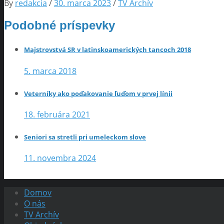
By
redakcia
/
30. marca 2023
/
TV Archív
Podobné príspevky
Majstrovstvá SR v latinskoamerických tancoch 2018
5. marca 2018
Veterníky ako poďakovanie ľuďom v prvej línii
18. februára 2021
Seniori sa stretli pri umeleckom slove
11. novembra 2024
Domov
O nás
TV Archív