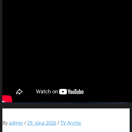
By
admin
/
29. júna 2026
/
TV Archív