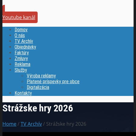
Youtube kanál
Domov
O nás
TV Archív
Objednávky
Faktúry
Zmluvy
Reklama
Služby
Výroba reklamy
Platené príspevky pre obce
Digitalizácia
Kontakty
Strážske hry 2026
Home
/
TV Archív
/ Strážske hry 2026