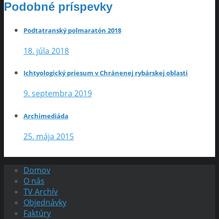
Podobné príspevky
Podtatranský polmaratón 2018
18. júla 2018
Ichtyologický priesum v Chránenej rybárskej oblasti
9. septembra 2019
Archimediáda
25. mája 2015
Domov
O nás
TV Archív
Objednávky
Faktúry