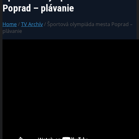
Poprad – plávanie
Home
/
TV Archív
/ Športová olympiáda mesta Poprad –
plávanie