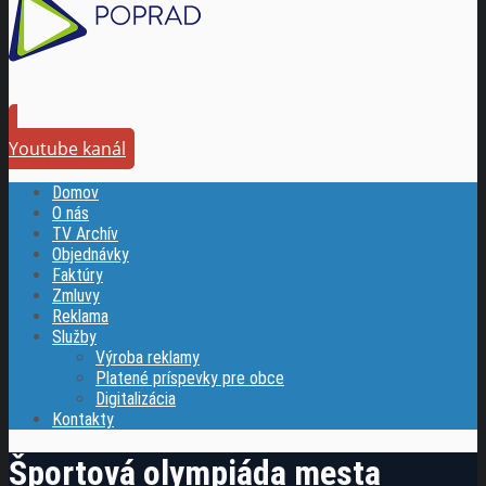
Youtube kanál
Domov
O nás
TV Archív
Objednávky
Faktúry
Zmluvy
Reklama
Služby
Výroba reklamy
Platené príspevky pre obce
Digitalizácia
Kontakty
Športová olympiáda mesta