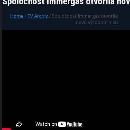
Spoločnosť Immergas otvorila nov
Home
/
TV Archív
/ Spoločnosť Immergas otvorila
novú výrobnú linku