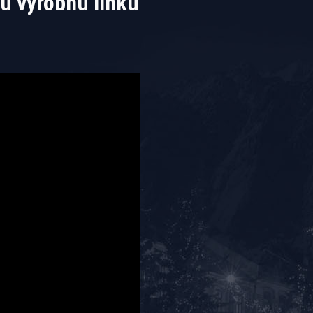
ú výrobnú linku