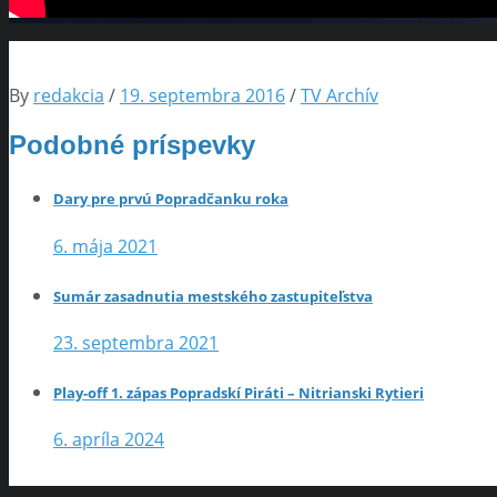
By
redakcia
/
19. septembra 2016
/
TV Archív
Podobné príspevky
Dary pre prvú Popradčanku roka
6. mája 2021
Sumár zasadnutia mestského zastupiteľstva
23. septembra 2021
Play-off 1. zápas Popradskí Piráti – Nitrianski Rytieri
6. apríla 2024