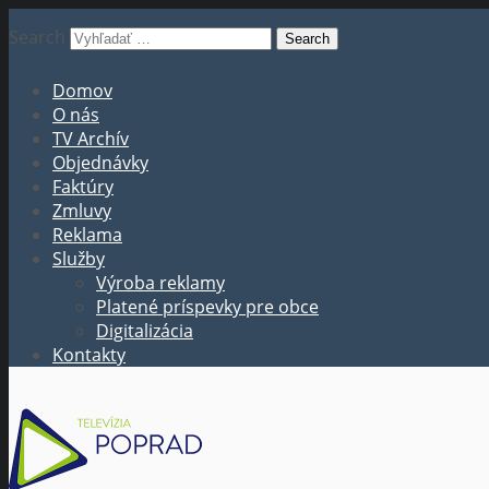
Search
Domov
O nás
TV Archív
Objednávky
Faktúry
Zmluvy
Reklama
Služby
Výroba reklamy
Platené príspevky pre obce
Digitalizácia
Kontakty