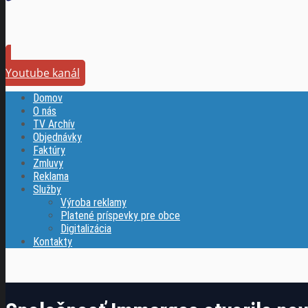
Youtube kanál
Domov
O nás
TV Archív
Objednávky
Faktúry
Zmluvy
Reklama
Služby
Výroba reklamy
Platené príspevky pre obce
Digitalizácia
Kontakty