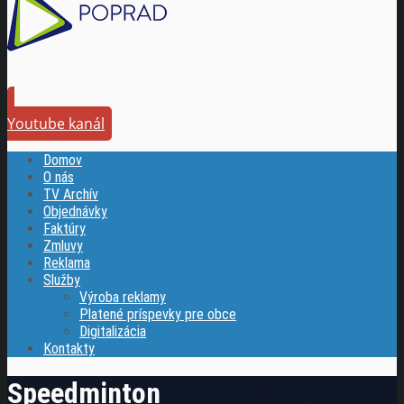
Youtube kanál
Domov
O nás
TV Archív
Objednávky
Faktúry
Zmluvy
Reklama
Služby
Výroba reklamy
Platené príspevky pre obce
Digitalizácia
Kontakty
Speedminton