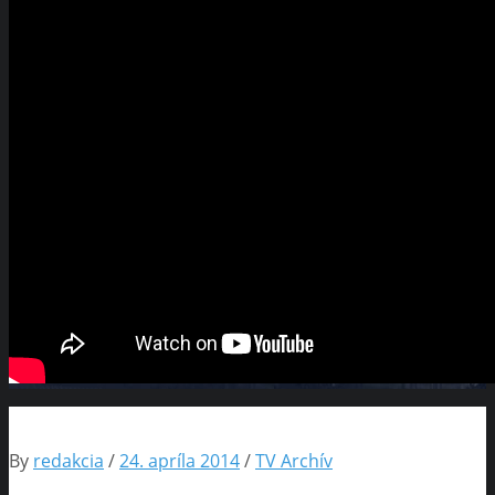
By
redakcia
/
24. apríla 2014
/
TV Archív