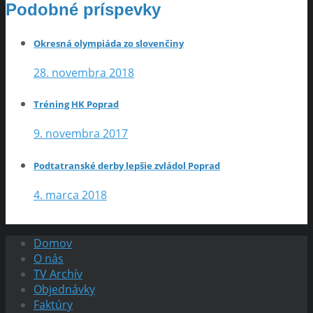
Podobné príspevky
Okresná olympiáda zo slovenčiny
28. novembra 2018
Tréning HK Poprad
9. novembra 2017
Podtatranské derby lepšie zvládol Poprad
4. marca 2018
Domov
O nás
TV Archív
Objednávky
Faktúry