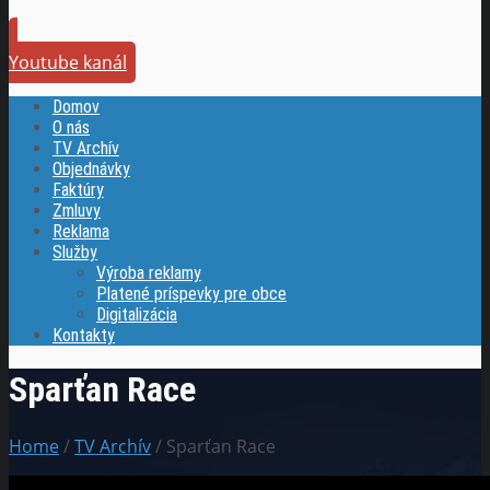
Youtube kanál
Domov
O nás
TV Archív
Objednávky
Faktúry
Zmluvy
Reklama
Služby
Výroba reklamy
Platené príspevky pre obce
Digitalizácia
Kontakty
Sparťan Race
Home
/
TV Archív
/ Sparťan Race