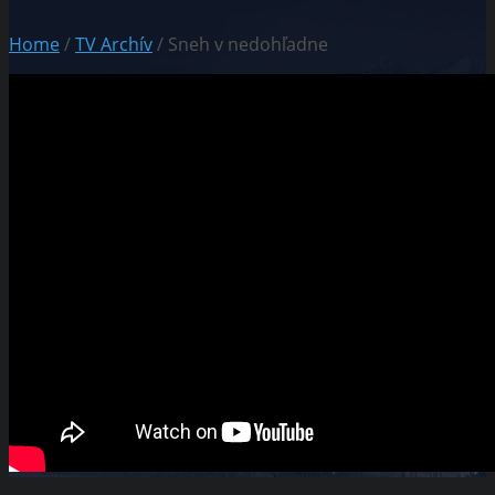
Home
/
TV Archív
/ Sneh v nedohľadne