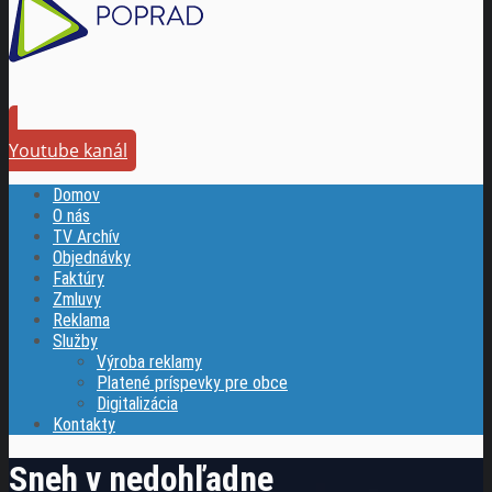
Youtube kanál
Domov
O nás
TV Archív
Objednávky
Faktúry
Zmluvy
Reklama
Služby
Výroba reklamy
Platené príspevky pre obce
Digitalizácia
Kontakty
Sneh v nedohľadne