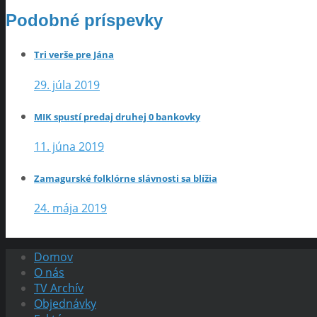
Podobné príspevky
Tri verše pre Jána
29. júla 2019
MIK spustí predaj druhej 0 bankovky
11. júna 2019
Zamagurské folklórne slávnosti sa blížia
24. mája 2019
Domov
O nás
TV Archív
Objednávky