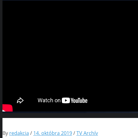
By
redakcia
/
14. októbra 2019
/
TV Archív