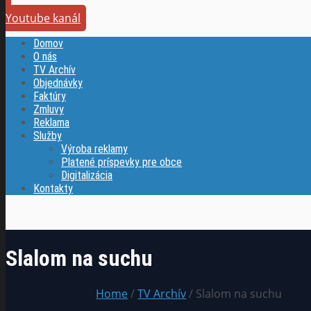
Youtube kanál
Domov
O nás
TV Archív
Objednávky
Faktúry
Zmluvy
Reklama
Služby
Výroba reklamy
Platené príspevky pre obce
Digitalizácia
Kontakty
Slalom na suchu
Home
/
TV Archív
/ Slalom na suchu