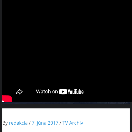
By
redakcia
/
7. júna 2017
/
TV Archív