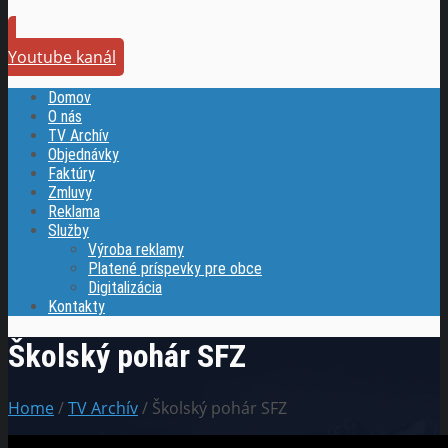
Youtube kanál
Domov
O nás
TV Archív
Objednávky
Faktúry
Zmluvy
Reklama
Služby
Výroba reklamy
Platené príspevky pre obce
Digitalizácia
Kontakty
Školský pohár SFZ
Home
/
TV Archív
/ Školský pohár SFZ