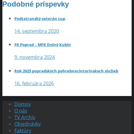
Podobné príspevky
Podtatranský veterán cup
14. septembra 2020
FK Poprad – MFK Dolný Kubín
9. novembra 2024
Rok 2025 popradských pohrebnocintorínskych služieb
16. februára 2026
Domov
O nás
TV Archív
Objednávky
Faktúry