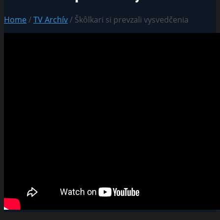
Home
/
TV Archív
/ Škôlkari si prevzali vysvedčenia