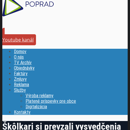
Youtube kanál
Domov
O nás
TV Archív
Objednávky
Faktúry
Zmluvy
Reklama
Služby
Výroba reklamy
Platené príspevky pre obce
Digitalizácia
Kontakty
Škôlkari si prevzali vysvedčenia