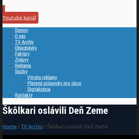
Youtube kanál
Domov
O nás
TV Archív
Objednávky
Faktúry
Zmluvy
Reklama
Služby
Výroba reklamy
Platené príspevky pre obce
Digitalizácia
Kontakty
Škôlkari oslávili Deň Zeme
Home
/
TV Archív
/ Škôlkari oslávili Deň Zeme