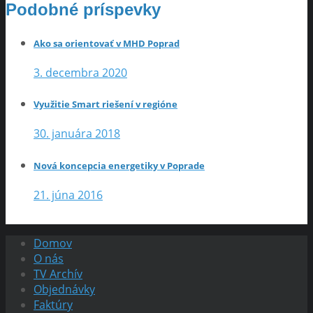
Podobné príspevky
Ako sa orientovať v MHD Poprad
3. decembra 2020
Využitie Smart riešení v regióne
30. januára 2018
Nová koncepcia energetiky v Poprade
21. júna 2016
Domov
O nás
TV Archív
Objednávky
Faktúry