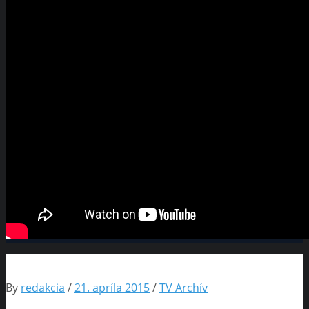
By
redakcia
/
21. apríla 2015
/
TV Archív