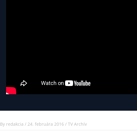
By
redakcia
/
24. februára 2016
/
TV Archív