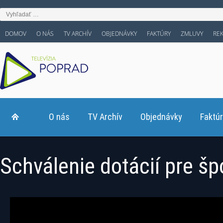
DOMOV
O NÁS
TV ARCHÍV
OBJEDNÁVKY
FAKTÚRY
ZMLUVY
RE
O nás
TV Archív
Objednávky
Faktú
Schválenie dotácií pre šp