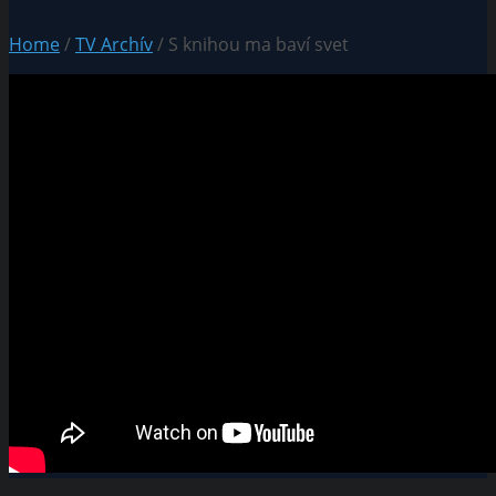
Home
/
TV Archív
/ S knihou ma baví svet