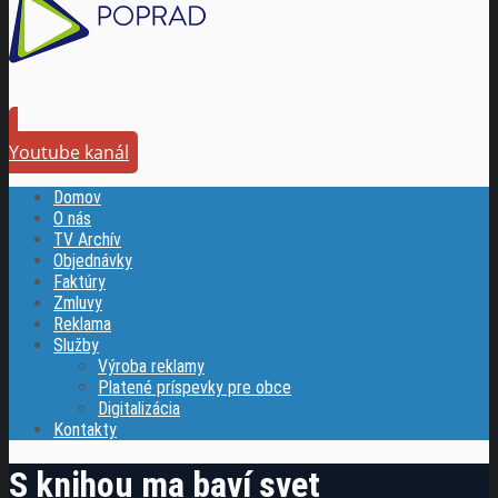
Youtube kanál
Domov
O nás
TV Archív
Objednávky
Faktúry
Zmluvy
Reklama
Služby
Výroba reklamy
Platené príspevky pre obce
Digitalizácia
Kontakty
S knihou ma baví svet