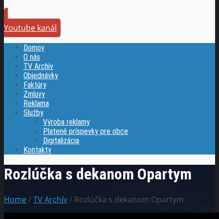
Youtube kanál
Domov
O nás
TV Archív
Objednávky
Faktúry
Zmluvy
Reklama
Služby
Výroba reklamy
Platené príspevky pre obce
Digitalizácia
Kontakty
Rozlúčka s dekanom Opartym
Home
/
TV Archív
/ Rozlúčka s dekanom Opartym