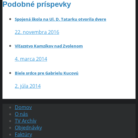
Podobné príspevky
Spojená škola na Ul. D. Tatarku otvorila dvere
22. novembra 2016
Víťazstvo Kamzíkov nad Zvolenom
4. marca 2014
Biele srdce pre Gabrielu Kucovú
2. júla 2014
Domov
O nás
TV Archív
Objednávky
Faktúry