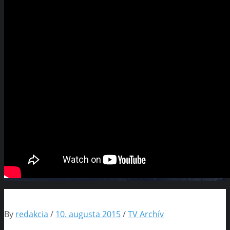
By
redakcia
/
10. augusta 2015
/
TV Archív