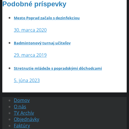
Podobné príspevky
Mesto Poprad začalo s dezinfekciou
30. marca 2020
Badmintonový turnaj učiteľov
29. marca 2019
Stretnutie mládeže s popradskými dôchodcami
5. júna 2023
Domov
O nás
TV Archív
Objednávky
Faktúry