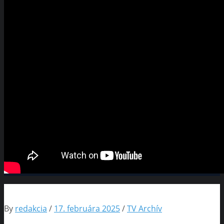
By
redakcia
/
17. februára 2025
/
TV Archív