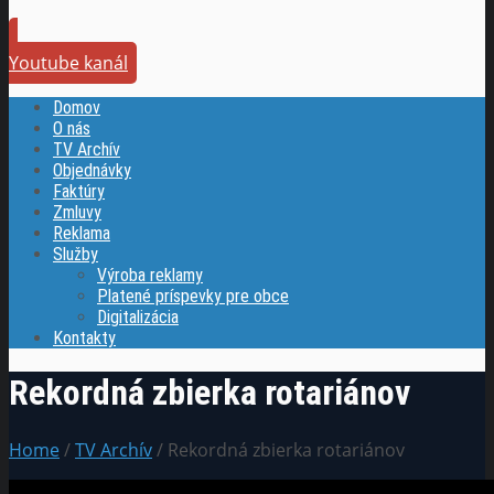
Youtube kanál
Domov
O nás
TV Archív
Objednávky
Faktúry
Zmluvy
Reklama
Služby
Výroba reklamy
Platené príspevky pre obce
Digitalizácia
Kontakty
Rekordná zbierka rotariánov
Home
/
TV Archív
/ Rekordná zbierka rotariánov