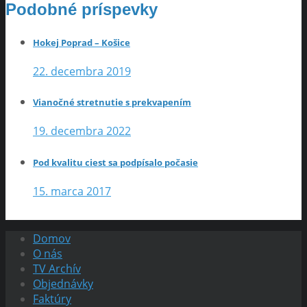
Podobné príspevky
Hokej Poprad – Košice
22. decembra 2019
Vianočné stretnutie s prekvapením
19. decembra 2022
Pod kvalitu ciest sa podpísalo počasie
15. marca 2017
Domov
O nás
TV Archív
Objednávky
Faktúry