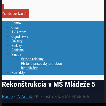
Youtube kanál
Domov
O nás
TV Archív
Objednávky
Faktúry
Zmluvy
Reklama
Služby
Výroba reklamy
Platené príspevky pre obce
Digitalizácia
Kontakty
Rekonštrukcia v MŠ Mládeže 5
Home
/
TV Archív
/ Rekonštrukcia v MŠ Mládeže 5