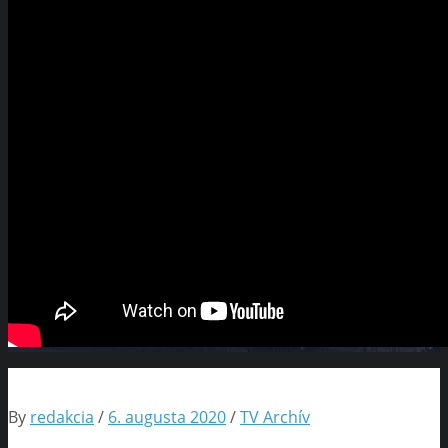
By
redakcia
/
6. augusta 2020
/
TV Archív