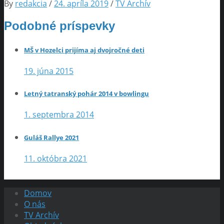
By
redakcia
/
24. apríla 2019
/
TV Archív
Podobné príspevky
MŠ v Hozelci prijíma aj dvojročné deti
19. júna 2015
Letný tatranský pohár 2014 v bowlingu
1. septembra 2014
Guláš Rallye 2021
11. októbra 2021
Domov
O nás
TV Archív