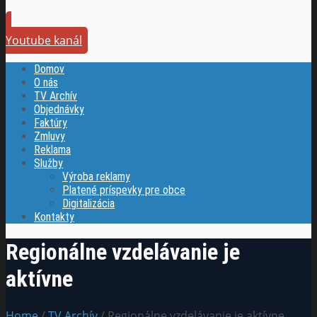
Youtube kanál
Domov
O nás
TV Archív
Objednávky
Faktúry
Zmluvy
Reklama
Služby
Výroba reklamy
Platené príspevky pre obce
Digitalizácia
Kontakty
Regionálne vzdelávanie je
aktívne
Home
/
TV Archív
/ Regionálne vzdelávanie je aktívne