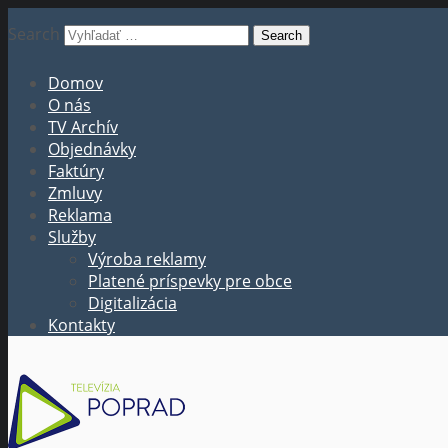
Search
Domov
O nás
TV Archív
Objednávky
Faktúry
Zmluvy
Reklama
Služby
Výroba reklamy
Platené príspevky pre obce
Digitalizácia
Kontakty