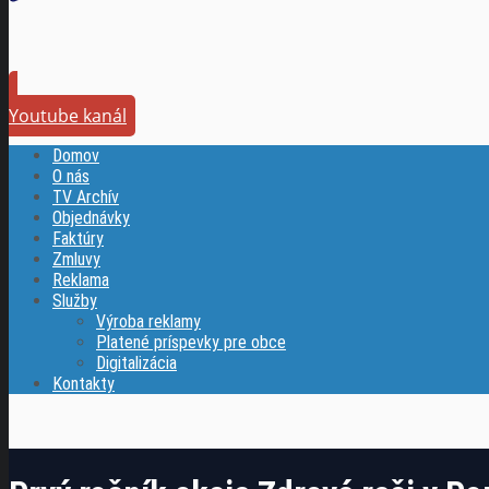
Youtube kanál
Domov
O nás
TV Archív
Objednávky
Faktúry
Zmluvy
Reklama
Služby
Výroba reklamy
Platené príspevky pre obce
Digitalizácia
Kontakty