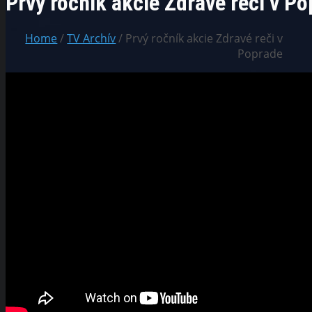
Prvý ročník akcie Zdravé reči v P
Home
/
TV Archív
/ Prvý ročník akcie Zdravé reči v
Poprade