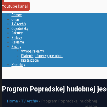
Youtube kanál
Domov
O nás
TV Archív
Objednávky
Faktúry
Zmluvy
Reklama
Služby
Výroba reklamy
Platené príspevky pre obce
Digitalizácia
Kontakty
Program Popradskej hudobnej je
Home
/
TV Archív
/ Program Popradskej hudobnej
jesene