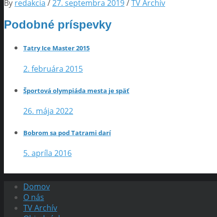
By
redakcia
/
27. septembra 2019
/
TV Archív
Podobné príspevky
Tatry Ice Master 2015
2. februára 2015
Športová olympiáda mesta je späť
26. mája 2022
Bobrom sa pod Tatrami darí
5. apríla 2016
Domov
O nás
TV Archív