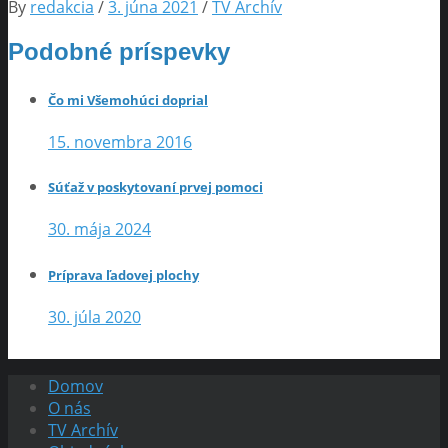
By
redakcia
/
3. júna 2021
/
TV Archív
Podobné príspevky
Čo mi Všemohúci doprial
15. novembra 2016
Súťaž v poskytovaní prvej pomoci
30. mája 2024
Príprava ľadovej plochy
30. júla 2020
Domov
O nás
TV Archív