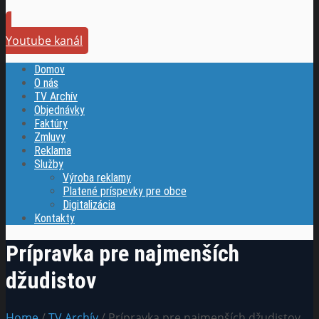
Youtube kanál
Domov
O nás
TV Archív
Objednávky
Faktúry
Zmluvy
Reklama
Služby
Výroba reklamy
Platené príspevky pre obce
Digitalizácia
Kontakty
Prípravka pre najmenších
džudistov
Home
/
TV Archív
/ Prípravka pre najmenších džudistov