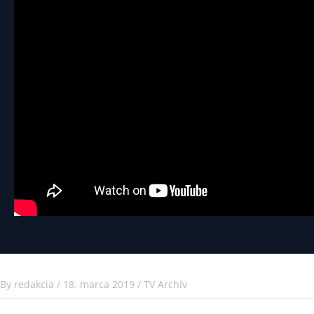
By
redakcia
/
18. marca 2019
/
TV Archív