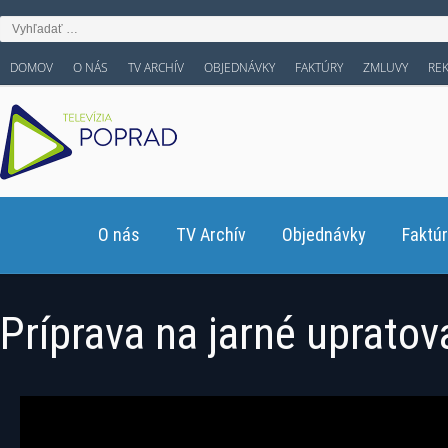
DOMOV
O NÁS
TV ARCHÍV
OBJEDNÁVKY
FAKTÚRY
ZMLUVY
RE
O nás
TV Archív
Objednávky
Faktú
Príprava na jarné upratov