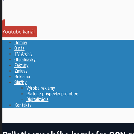
Youtube kanál
Domov
O nás
TV Archív
Objednávky
Faktúry
Zmluvy
Reklama
Služby
Výroba reklamy
Platené príspevky pre obce
Digitalizácia
Kontakty