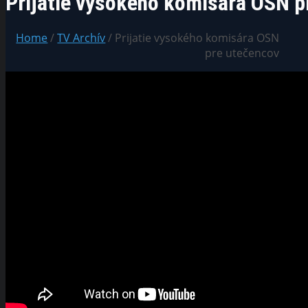
Prijatie vysokého komisára OSN p
Home
/
TV Archív
/ Prijatie vysokého komisára OSN
pre utečencov