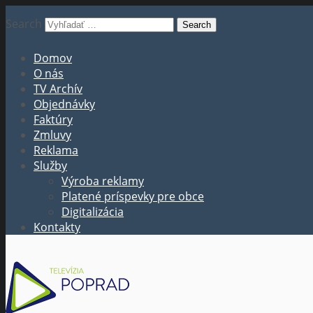
Search
Domov
O nás
TV Archív
Objednávky
Faktúry
Zmluvy
Reklama
Služby
Výroba reklamy
Platené príspevky pre obce
Digitalizácia
Kontakty