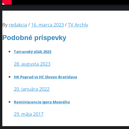
By
redakcia
/
16. marca 2023
/
TV Archív
Podobné príspevky
Tatranský silák 2023
28. augusta 2023
HK Poprad vs HC Slovan Bratislava
20. januára 2022
Reminiscencie Igora Mosného
29. mája 2017