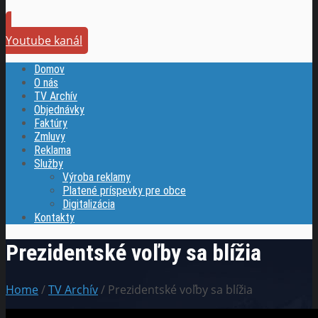
Youtube kanál
Domov
O nás
TV Archív
Objednávky
Faktúry
Zmluvy
Reklama
Služby
Výroba reklamy
Platené príspevky pre obce
Digitalizácia
Kontakty
Prezidentské voľby sa blížia
Home
/
TV Archív
/ Prezidentské voľby sa blížia