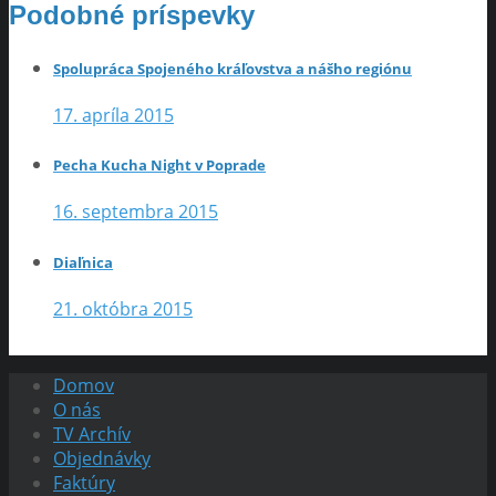
Podobné príspevky
Spolupráca Spojeného kráľovstva a nášho regiónu
17. apríla 2015
Pecha Kucha Night v Poprade
16. septembra 2015
Diaľnica
21. októbra 2015
Domov
O nás
TV Archív
Objednávky
Faktúry