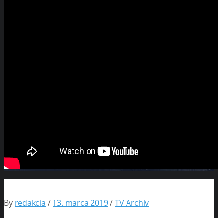
By
redakcia
/
13. marca 2019
/
TV Archív