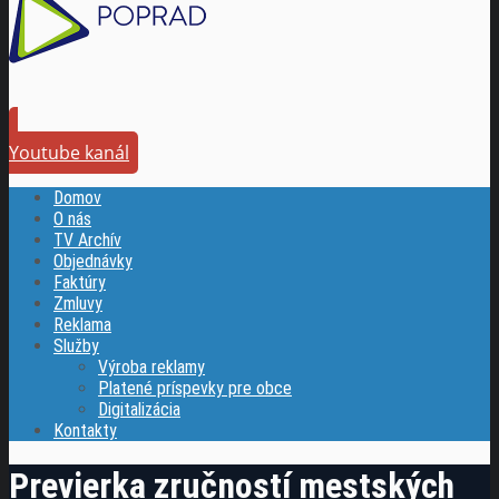
Youtube kanál
Domov
O nás
TV Archív
Objednávky
Faktúry
Zmluvy
Reklama
Služby
Výroba reklamy
Platené príspevky pre obce
Digitalizácia
Kontakty
Previerka zručností mestských