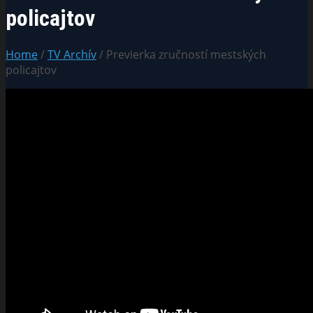
policajtov
Home
/
TV Archív
/ Previerka zručností mestských
policajtov