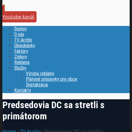
Youtube kanál
Domov
O nás
TV Archív
Objednávky
Faktúry
Zmluvy
Reklama
Služby
Výroba reklamy
Platené príspevky pre obce
Digitalizácia
Kontakty
Predsedovia DC sa stretli s
primátorom
Home
/
TV Archív
/ Predsedovia DC sa stretli s