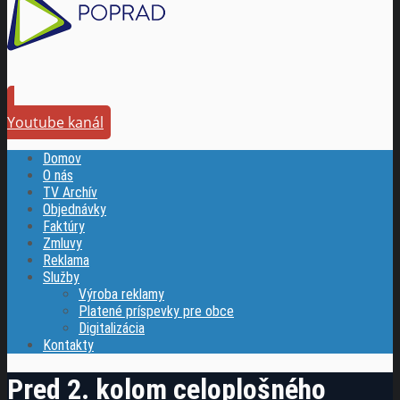
Youtube kanál
Domov
O nás
TV Archív
Objednávky
Faktúry
Zmluvy
Reklama
Služby
Výroba reklamy
Platené príspevky pre obce
Digitalizácia
Kontakty
Pred 2. kolom celoplošného