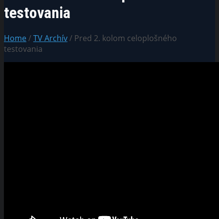
testovania
Home
/
TV Archív
/ Pred 2. kolom celoplošného
testovania