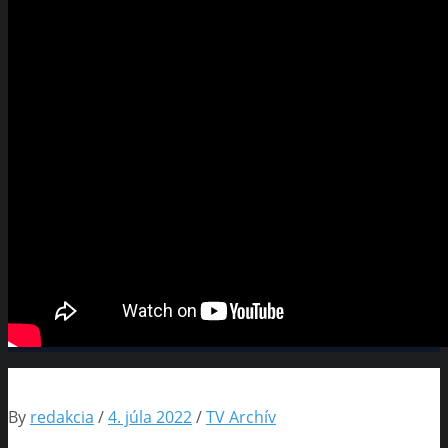
By
redakcia
/
4. júla 2022
/
TV Archív