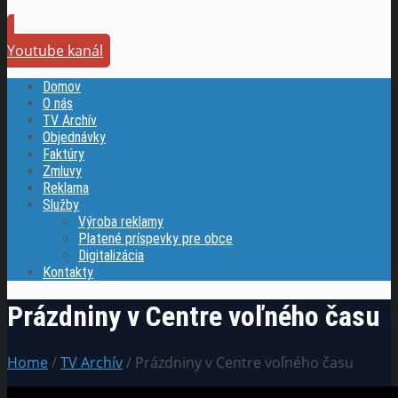
Youtube kanál
Domov
O nás
TV Archív
Objednávky
Faktúry
Zmluvy
Reklama
Služby
Výroba reklamy
Platené príspevky pre obce
Digitalizácia
Kontakty
Prázdniny v Centre voľného času
Home
/
TV Archív
/ Prázdniny v Centre voľného času