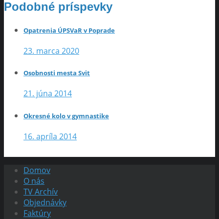
Podobné príspevky
Opatrenia ÚPSVaR v Poprade
23. marca 2020
Osobnosti mesta Svit
21. júna 2014
Okresné kolo v gymnastike
16. apríla 2014
Domov
O nás
TV Archív
Objednávky
Faktúry