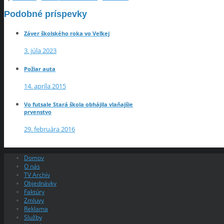
Podobné príspevky
Záver školského roka vo Veľkej
3. júla 2023
Požiar auta
14. apríla 2015
Vo futsale Stará škola obhájila vlaňajšie
prvenstvo
29. februára 2016
Domov
O nás
TV Archív
Objednávky
Faktúry
Zmluvy
Reklama
Služby