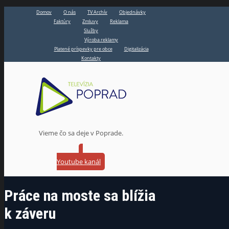
Domov
O nás
TV Archív
Objednávky
Faktúry
Zmluvy
Reklama
Služby
Výroba reklamy
Platené príspevky pre obce
Digitalizácia
Kontakty
Vieme čo sa deje v Poprade.
Youtube kanál
Práce na moste sa blížia
k záveru