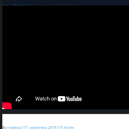
Home
/
TV Archív
/ Práce na moste sa blížia k záveru
By
redakcia
/
11. septembra 2019
/
TV Archív