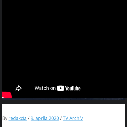
By
redakcia
/
9. apríla 2020
/
TV Archív