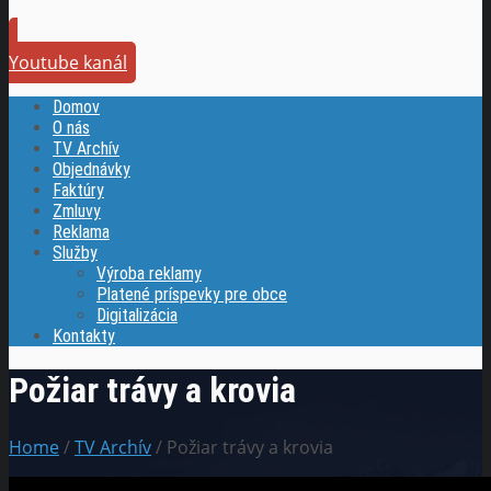
Youtube kanál
Domov
O nás
TV Archív
Objednávky
Faktúry
Zmluvy
Reklama
Služby
Výroba reklamy
Platené príspevky pre obce
Digitalizácia
Kontakty
Požiar trávy a krovia
Home
/
TV Archív
/ Požiar trávy a krovia