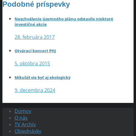
Podobné príspevky
Neschválenie územného plánu odstavilo niektoré
investičné akcie
28. februára 2017
Otvárací koncert PHJ
5. októbra 2015
Mikuláš vie byť aj ekologický
9. decembra 2024
Domov
O nás
TV Archív
Objednávky