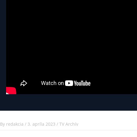
By
redakcia
/
3. apríla 2023
/
TV Archív