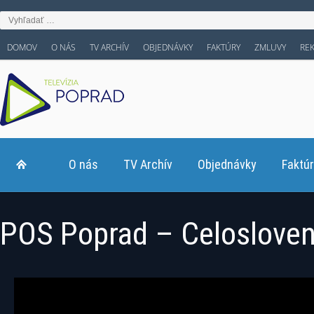
DOMOV
O NÁS
TV ARCHÍV
OBJEDNÁVKY
FAKTÚRY
ZMLUVY
RE
O nás
TV Archív
Objednávky
Faktú
POS Poprad – Celosloven