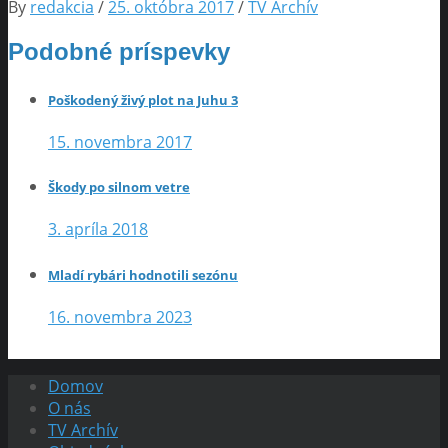
By
redakcia
/
25. októbra 2017
/
TV Archív
Podobné príspevky
Poškodený živý plot na Juhu 3
15. novembra 2017
Škody po silnom vetre
3. apríla 2018
Mladí rybári hodnotili sezónu
16. novembra 2023
Domov
O nás
TV Archív