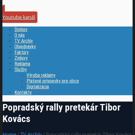
Youtube kanál
Domov
O nás
TV Archív
Objednávky
Faktúry
Zmluvy
Reklama
Služby
Výroba reklamy
Platené príspevky pre obce
Digitalizácia
Kontakty
Popradský rally pretekár Tibor
Kovács
Home
/
TV Archív
/ Popradský rally pretekár Tibor Kovács