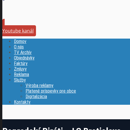
Youtube kanál
Domov
O nás
TV Archív
Objednávky
Faktúry
Zmluvy
Reklama
Služby
Výroba reklamy
Platené príspevky pre obce
Digitalizácia
Kontakty