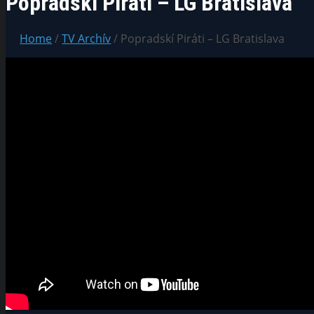
Popradskí Piráti – LG Bratislava
Home
/
TV Archív
/ Popradskí Piráti – LG Bratislava