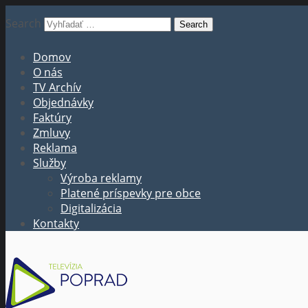
Search
Domov
O nás
TV Archív
Objednávky
Faktúry
Zmluvy
Reklama
Služby
Výroba reklamy
Platené príspevky pre obce
Digitalizácia
Kontakty