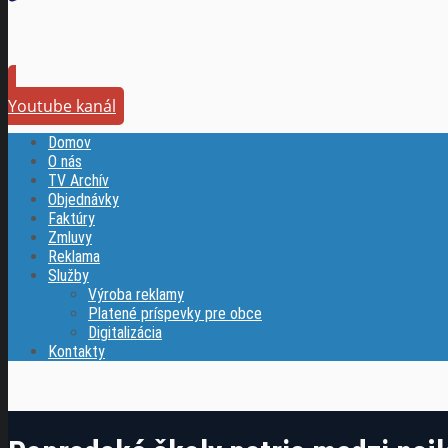
Youtube kanál
Domov
O nás
TV Archív
Objednávky
Faktúry
Zmluvy
Reklama
Služby
Výroba reklamy
Platené príspevky pre obce
Digitalizácia
Kontakty