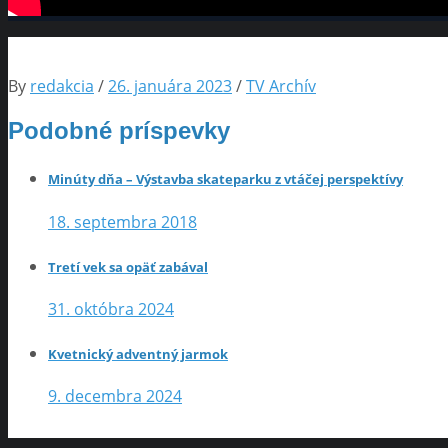
By
redakcia
/
26. januára 2023
/
TV Archív
Podobné príspevky
Minúty dňa – Výstavba skateparku z vtáčej perspektívy
18. septembra 2018
Tretí vek sa opäť zabával
31. októbra 2024
Kvetnický adventný jarmok
9. decembra 2024