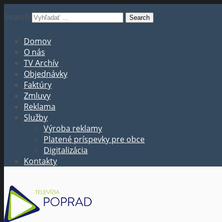
Search
Domov
O nás
TV Archív
Objednávky
Faktúry
Zmluvy
Reklama
Služby
Výroba reklamy
Platené príspevky pre obce
Digitalizácia
Kontakty