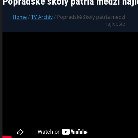
Popradské školy patria medzi najl
Home
/
TV Archív
/ Popradské školy patria medzi
najlepšie