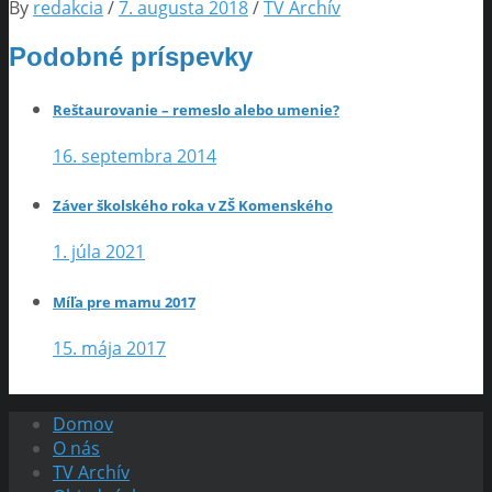
By
redakcia
/
7. augusta 2018
/
TV Archív
Podobné príspevky
Reštaurovanie – remeslo alebo umenie?
16. septembra 2014
Záver školského roka v ZŠ Komenského
1. júla 2021
Míľa pre mamu 2017
15. mája 2017
Domov
O nás
TV Archív