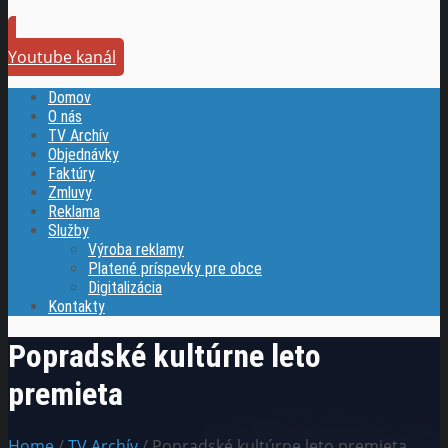
Youtube kanál
Domov
O nás
TV Archív
Objednávky
Faktúry
Zmluvy
Reklama
Služby
Výroba reklamy
Platené príspevky pre obce
Digitalizácia
Kontakty
Popradské kultúrne leto
premieta
Home
/
TV Archív
/ Popradské kultúrne leto premieta