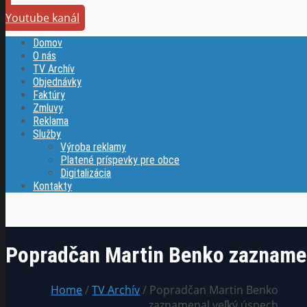
Youtube kanál
Domov
O nás
TV Archív
Objednávky
Faktúry
Zmluvy
Reklama
Služby
Výroba reklamy
Platené príspevky pre obce
Digitalizácia
Kontakty
Popradčan Martin Benko zazname
Home
/
TV Archív
/ Popradčan Martin Benko
zaznamenal veľký úspech