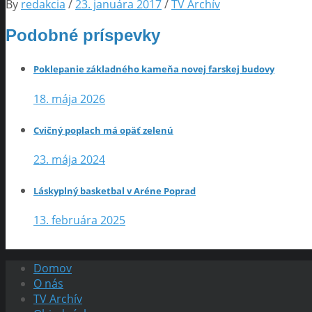
By
redakcia
/
23. januára 2017
/
TV Archív
Podobné príspevky
Poklepanie základného kameňa novej farskej budovy
18. mája 2026
Cvičný poplach má opäť zelenú
23. mája 2024
Láskyplný basketbal v Aréne Poprad
13. februára 2025
Domov
O nás
TV Archív