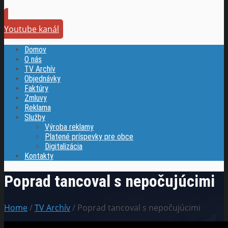
Youtube kanál
Domov
O nás
TV Archív
Objednávky
Faktúry
Zmluvy
Reklama
Služby
Výroba reklamy
Platené príspevky pre obce
Digitalizácia
Kontakty
Poprad tancoval s nepočujúcimi
Home
/
TV Archív
/ Poprad tancoval s nepočujúcimi