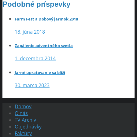
Podobné príspevky
Farm Fest a Dobový jarmok 2018
18. júna 2018
Zapálenie adventného svetla
1. decembra 2014
Jarné upratovanie sa blíži
30. marca 2023
Domov
O nás
TV Archív
Objednávky
Faktúry