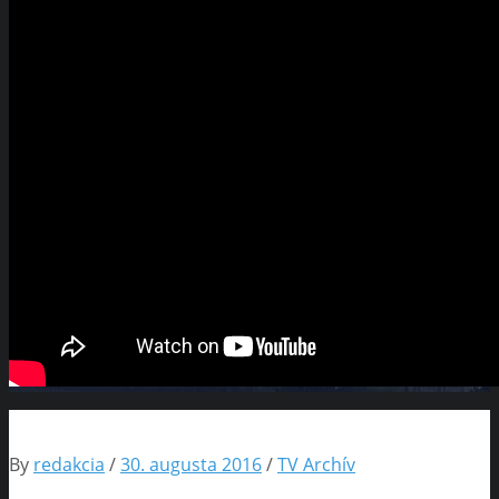
By
redakcia
/
30. augusta 2016
/
TV Archív