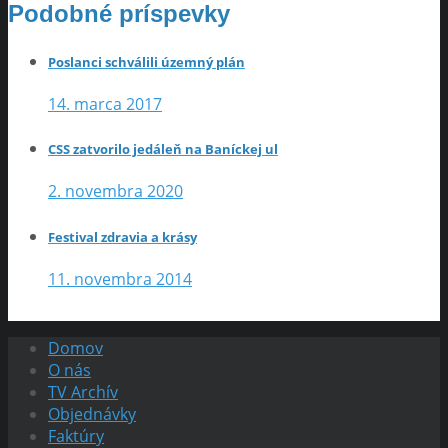
Podobné príspevky
Poslanci schválili územný plán
14. marca 2017
CSS zatvorilo jedáleň na Baníckej ul
2. novembra 2020
Festival zdravia a krásy
11. novembra 2014
Domov
O nás
TV Archív
Objednávky
Faktúry