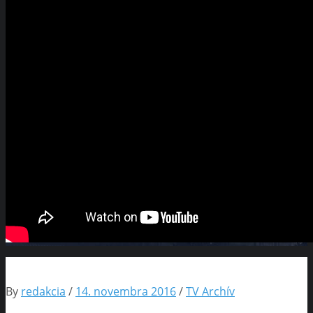
By
redakcia
/
14. novembra 2016
/
TV Archív