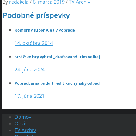
By
redakcia
/
6. marca 2019
/
TV Archív
Podobné príspevky
Komorný súbor Alea v Poprade
14. októbra 2014
Strážske hry vyhral „draftovaný“ tím Veľkej
24. júna 2024
Popradčania budú triediť kuchynský odpad
17. júna 2021
Domov
O nás
TV Archív