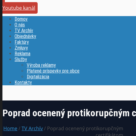
Youtube kanál
Domov
O nás
TV Archív
Objednávky
Faktúry
Zmluvy
Reklama
Služby
Výroba reklamy
Platené príspevky pre obce
Digitalizácia
Kontakty
Poprad ocenený protikorupčným c
Home
/
TV Archív
/ Poprad ocenený protikorupčným
certifikátom