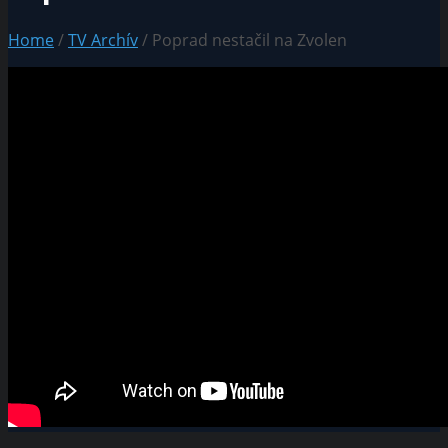
Home
/
TV Archív
/ Poprad nestačil na Zvolen