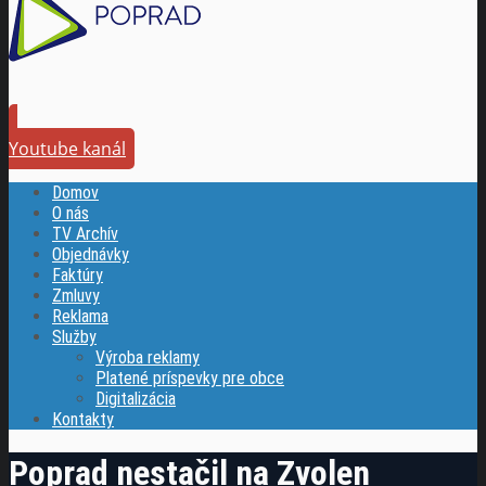
Youtube kanál
Domov
O nás
TV Archív
Objednávky
Faktúry
Zmluvy
Reklama
Služby
Výroba reklamy
Platené príspevky pre obce
Digitalizácia
Kontakty
Poprad nestačil na Zvolen