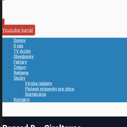
Youtube kanál
Domov
O nás
TV Archív
Objednávky
Faktúry
Zmluvy
Reklama
Služby
Výroba reklamy
Platené príspevky pre obce
Digitalizácia
Kontakty