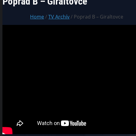
Poprad B – Giraltovce
Home
/
TV Archív
/ Poprad B – Giraltovce