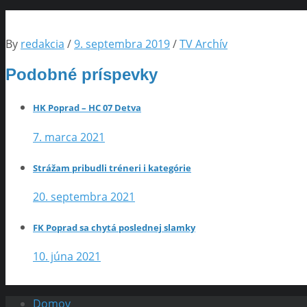
By
redakcia
/
9. septembra 2019
/
TV Archív
Podobné príspevky
HK Poprad – HC 07 Detva
7. marca 2021
Strážam pribudli tréneri i kategórie
20. septembra 2021
FK Poprad sa chytá poslednej slamky
10. júna 2021
Domov