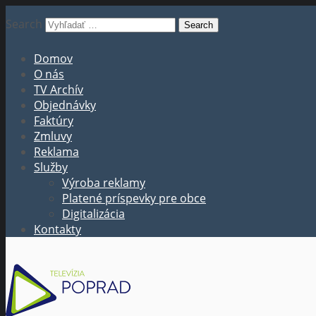
Search
Domov
O nás
TV Archív
Objednávky
Faktúry
Zmluvy
Reklama
Služby
Výroba reklamy
Platené príspevky pre obce
Digitalizácia
Kontakty