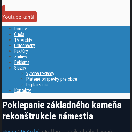
Youtube kanál
Domov
O nás
TV Archív
Objednávky
Faktúry
Zmluvy
Reklama
Služby
Výroba reklamy
Platené príspevky pre obce
Digitalizácia
Kontakty
Poklepanie základného kameňa
rekonštrukcie námestia
Home
/
TV Archív
/ Poklepanie základného kameňa